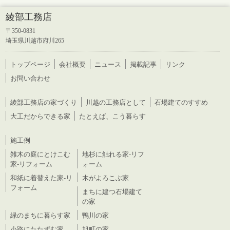
綾部工務店
〒350-0831
埼玉県川越市府川265
トップページ
会社概要
ニュース
掲載記事
リンク
お問い合わせ
綾部工務店の家づくり
川越の工務店として
石場建てのすすめ
大工だからできる家
たとえば、こう暮らす
施工例
雑木の庭にとけこむ
地杉に触れる家-リフ
家-リフォーム
ォーム
和紙に着替えた家-リ
木がよろこぶ家
フォーム
まちに建つ石場建て
の家
緑のまちに暮らす家
鴨川の家
小路にたたずむ家
旭町の家