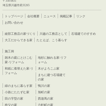
〒350-0831
埼玉県川越市府川265
トップページ
会社概要
ニュース
掲載記事
リンク
お問い合わせ
綾部工務店の家づくり
川越の工務店として
石場建てのすすめ
大工だからできる家
たとえば、こう暮らす
施工例
雑木の庭にとけこむ
地杉に触れる家-リフ
家-リフォーム
ォーム
和紙に着替えた家-リ
木がよろこぶ家
フォーム
まちに建つ石場建て
の家
緑のまちに暮らす家
鴨川の家
小路にたたずむ家
旭町の家
田の字型の家
西遊馬の家
秩父の家
六軒町の家