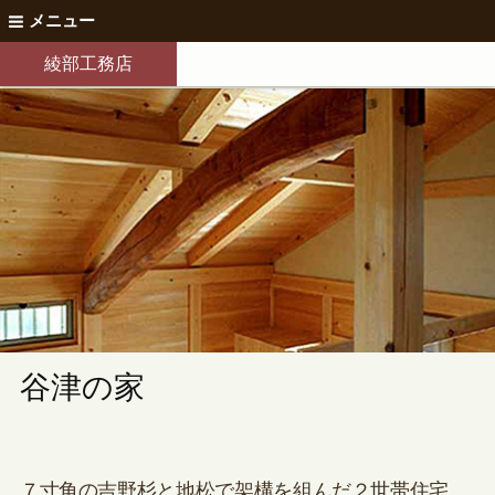
メニュー
綾部工務店
谷津の家
７寸角の吉野杉と地松で架構を組んだ２世帯住宅