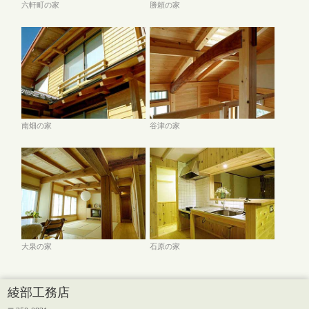
六軒町の家
勝頼の家
南畑の家
谷津の家
大泉の家
石原の家
綾部工務店