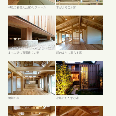
和紙に着替えた家-リフォーム
木がよろこぶ家
まちに建つ石場建ての家
緑のまちに暮らす家
鴨川の家
小路にたたずむ家