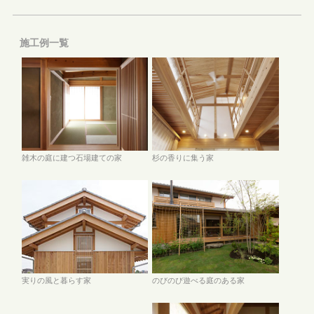
施工例一覧
雑木の庭に建つ石場建ての家
杉の香りに集う家
のびのび遊べる庭のある家
実りの風と暮らす家