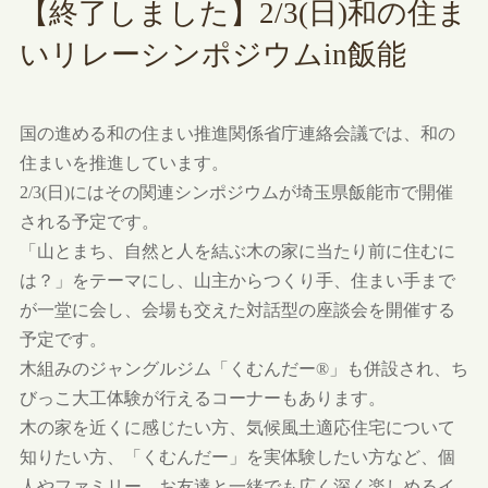
【終了しました】2/3(日)和の住ま
いリレーシンポジウムin飯能
国の進める和の住まい推進関係省庁連絡会議では、和の
住まいを推進しています。
2/3(日)にはその関連シンポジウムが埼玉県飯能市で開催
される予定です。
「山とまち、自然と人を結ぶ木の家に当たり前に住むに
は？」をテーマにし、山主からつくり手、住まい手まで
が一堂に会し、会場も交えた対話型の座談会を開催する
予定です。
木組みのジャングルジム「くむんだー®︎」も併設され、ち
びっこ大工体験が行えるコーナーもあります。
木の家を近くに感じたい方、気候風土適応住宅について
知りたい方、「くむんだー」を実体験したい方など、個
人やファミリー、お友達と一緒でも広く深く楽しめるイ