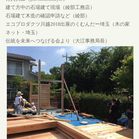
建て方中の石場建て現場（綾部工務店）
石場建て木造の確認申請など（綾部）
エコプロダクツ川越2018出展のくむんだー埼玉（木の家
ネット・埼玉）
伝統を未来へつなげる会より（大江事務局長）