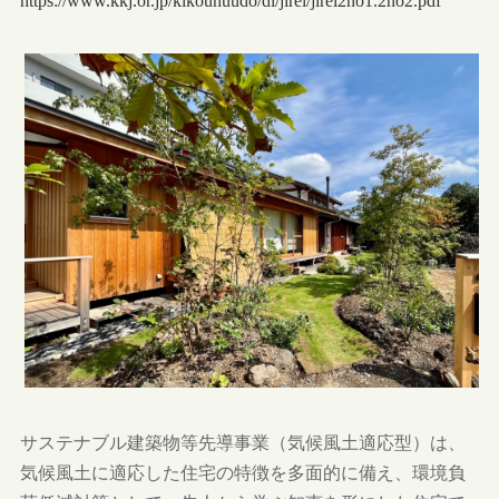
https://www.kkj.or.jp/kikouhuudo/dl/jirei/jirei2no1.2no2.pdf
サステナブル建築物等先導事業（気候風土適応型）は、
気候風土に適応した住宅の特徴を多面的に備え、環境負