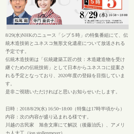
8/29(水)NHKのニュース「シブ５時」の特集番組にて、伝
統木造技術とユネスコ無形文化遺産について放送される
予定です。
伝統木造技術は「伝統建築工匠の技：木造建造物を受け
継ぐための伝統技術」として日本からユネスコに提案さ
れる予定となっており、2020年度の登録を目指していま
す。
是非ご視聴いただければと思いお知らせいたします。
日時：2018/8/29(水) 16:50~18:00（特集は17時半頃から）
内容：次の内容が盛り込まれる様です。
川越の古民家 旭舎文庫にて解説（後藤治氏）、アメリ
カ人大工（jon stollenmeyer）