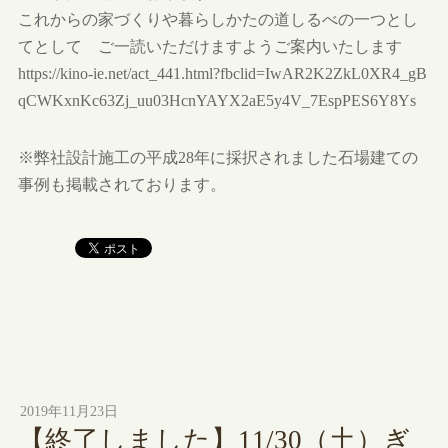
これからの家づくりや暮らしかたの道しるべの一つとし
てとして ご一読いただけますようご案内いたします
https://kino-ie.net/act_441.html?fbclid=IwAR2K2ZkL0XR4_gB
qCWKxnKc63Zj_uu03HcnYAYX2aE5y4V_7EspPES6Y8Ys
※弊社設計施工の平成28年に採択されました石場建ての
事例も掲載されております。
2019年11月23日
【終了しました】11/30（土）ぎ