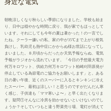
身近な電気
朝晩涼しくなり秋らしい季節になりました。学校も始ま
り、日中は穏やかな時間に戻り、我が家でもほっとして
います。それにしても今年の夏は暑かった！の一言でし
たね。クーラー嫌いの私、家の中が35℃まで上がり根気
負けし、乳幼児も熱中症にかからぬ様お世話になってし
まいました。８月頃からだったか天気予報ならぬ、電気
予報がラジオから流れています。「今日の予想最大電力
何万キロワット、供給力何万キロワット柏崎刈羽原発が
停止している為節電のご協力をお願いします」と。ある
日の暑い午後、近くのスーパーに入るとキンキンに冷え
たスーパー、最初は涼しい！と思うのですがだんだん寒
く感じ、子供達も「ママ寒いよ〜」と早く出たくなりま
す。疑問①そんなに冷房を効かせないといけないのでし
ょうか？そしていつもと違う野菜売り場、電灯が消えて