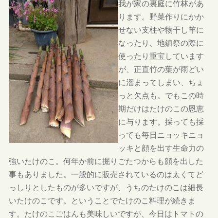
我が家の裏庭に竹林があ
ります。野菜作りにかか
せない支柱や物干し竿に
なったり、地鎮祭の際に
使ったり重宝しています
が、正直竹の葉が雨どい
に溜まってしまい、ちょ
っと欠点も。でもこの時
期だけはたけのこの恩恵
に与ります。採っても採
っても毎日ニョッキニョ
ッキと顔を出す生命力の
強いたけのこ。何年か前に掘りごたつからも顔を出した
事もありました。一般的に販売されているのは太くてど
っしりとしたものが多いですが、うちのたけのこは細長
いたけのこです。ということでたけのこ料理が続きま
す。たけのこごはんも美味しいですが、今日はトマトの