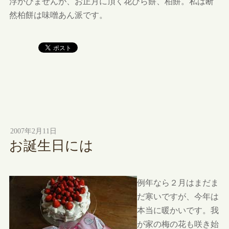
浮かびませんが、お正月に頂く花びら餅、柏餅。私は断
然柏餅は味噌あん派です。
2007年2月11日
お誕生日には
例年なら２月はまだま
だ寒いですが、今年は
本当に暖かいです。我
が家の梅の花も咲き始