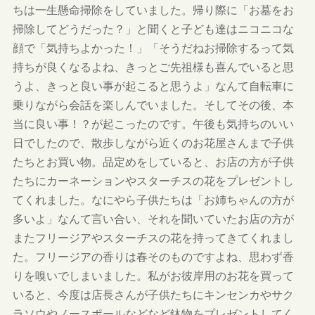
ちは一生懸命掃除をしていました。帰り際に「お墓をお
掃除してどうだった？」と聞くと子ども達はニコニコな
顔で「気持ちよかった！」「そうだねお掃除するって気
持ちが良くなるよね、きっとご先祖様も喜んでいると思
うよ、きっと良い事が起こると思うよ」なんて自転車に
乗りながら会話を楽しんでいました。そしてその後、本
当に良い事！？が起こったのです。午後も気持ちのいい
日でしたので、散歩しながら近くのお花屋さんまで子供
たちとお買い物。品定めをしていると、お店の方が子供
たちにカーネーションやスターチスの花をプレゼントし
てくれました。なにやら子供たちは「お姉ちゃんの方が
多いよ」なんて言い合い、それを聞いていたお店の方が
またフリージアやスターチスの花を持ってきてくれまし
た。フリージアの香りは春そのものですよね、思わず香
りを嗅いでしまいました。私がお彼岸用のお花を買って
いると、今度は店長さんが子供たちにキンセンカやサク
ラソウやノースポールなどなど鉢物をプレゼントしてく