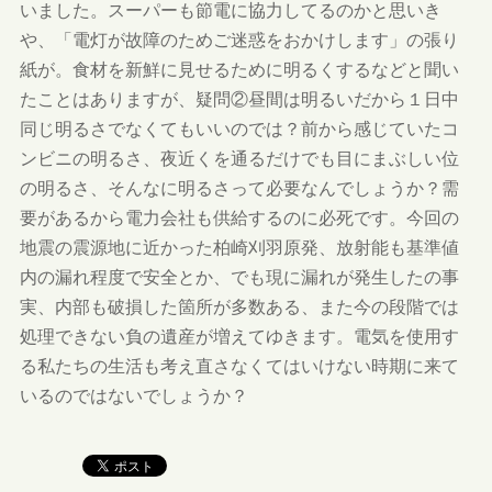
いました。スーパーも節電に協力してるのかと思いき
や、「電灯が故障のためご迷惑をおかけします」の張り
紙が。食材を新鮮に見せるために明るくするなどと聞い
たことはありますが、疑問②昼間は明るいだから１日中
同じ明るさでなくてもいいのでは？前から感じていたコ
ンビニの明るさ、夜近くを通るだけでも目にまぶしい位
の明るさ、そんなに明るさって必要なんでしょうか？需
要があるから電力会社も供給するのに必死です。今回の
地震の震源地に近かった柏崎刈羽原発、放射能も基準値
内の漏れ程度で安全とか、でも現に漏れが発生したの事
実、内部も破損した箇所が多数ある、また今の段階では
処理できない負の遺産が増えてゆきます。電気を使用す
る私たちの生活も考え直さなくてはいけない時期に来て
いるのではないでしょうか？