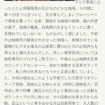
下りて県道に入
ったとたん田園風景が広がるのどかな地域、その間に
家々がぽつりぽつりと、瓦が落ちてしまいブルーシート
で屋根を覆っている家、隣接する納屋の倒壊、蔵の外壁
が落下、道路の亀裂。自衛隊の大きなトラックに遭う、
見慣れていないせいか、ものものしく感じました。午前
中は柏崎市の被害が大きかった地域へ、倒壊されている
建物のビデオを撮るのは被害に遭われた方のお気持ちを
考えると撮れませんでした。詳しい被害状況については
綾部孝司のブログをご覧下さい。午後からは柏崎市災害
ボランティアセンターへ。初めて体験する災害ボランテ
ィア、私に何が出来るだろうかと正直心配していまし
た。今回の場合はこのような手順でした①受付でボラン
ティア登録、資格などを知らせる（同時に保険加入）②
待合い所で待機（被災された方より要請のあった活動を
ボランティアの方に知らせ、その活動が出来る方から出
動。足はというと車を出せる方は自家用車で、大人数の