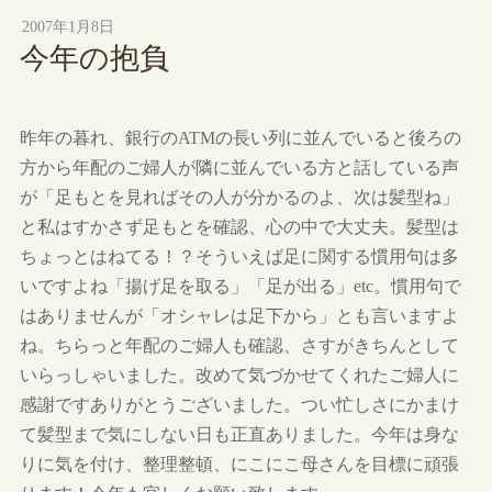
2007年1月8日
今年の抱負
昨年の暮れ、銀行のATMの長い列に並んでいると後ろの
方から年配のご婦人が隣に並んでいる方と話している声
が「足もとを見ればその人が分かるのよ、次は髪型ね」
と私はすかさず足もとを確認、心の中で大丈夫。髪型は
ちょっとはねてる！？そういえば足に関する慣用句は多
いですよね「揚げ足を取る」「足が出る」etc。慣用句で
はありませんが「オシャレは足下から」とも言いますよ
ね。ちらっと年配のご婦人も確認、さすがきちんとして
いらっしゃいました。改めて気づかせてくれたご婦人に
感謝ですありがとうございました。つい忙しさにかまけ
て髪型まで気にしない日も正直ありました。今年は身な
りに気を付け、整理整頓、にこにこ母さんを目標に頑張