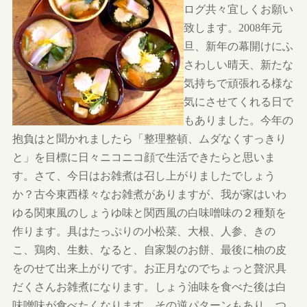
ログ共々宜しくお願い
致します。2008年元
旦、新年の幕開けにふ
さわしい晴天、新たな
気持ちで頑張れる様な
気にさせてくれる日で
もありました。今年の
抱負はと聞かれましたら「整理整頓、ムダなくすっきり
と」を目標に日々ニコニコ顔で生活できたらと思いま
す。さて、今日はお雑煮は召し上がりましたでしょう
か？古今東西様々なお雑煮がありますが、我が家はいわ
ゆる関東風のしょうゆ味と関西風の白味噌味の２種類を
作ります。具はたっぷりの小松菜、大根、人参、きの
こ、鶏肉、生麩、なると、自家製のお餅、最後に柚の皮
をのせて出来上がりです。お正月なのでちょっと贅沢具
だくさんお雑煮になります。しょう油味を食べた後は白
味噌味が食べたくなります。その逆パターンもあり、つ