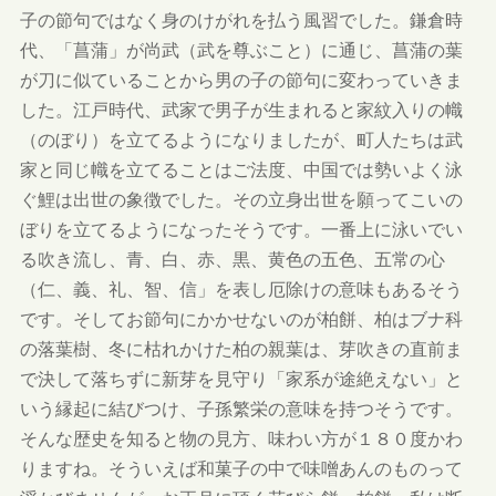
子の節句ではなく身のけがれを払う風習でした。鎌倉時
代、「菖蒲」が尚武（武を尊ぶこと）に通じ、菖蒲の葉
が刀に似ていることから男の子の節句に変わっていきま
した。江戸時代、武家で男子が生まれると家紋入りの幟
（のぼり）を立てるようになりましたが、町人たちは武
家と同じ幟を立てることはご法度、中国では勢いよく泳
ぐ鯉は出世の象徴でした。その立身出世を願ってこいの
ぼりを立てるようになったそうです。一番上に泳いでい
る吹き流し、青、白、赤、黒、黄色の五色、五常の心
（仁、義、礼、智、信」を表し厄除けの意味もあるそう
です。そしてお節句にかかせないのが柏餅、柏はブナ科
の落葉樹、冬に枯れかけた柏の親葉は、芽吹きの直前ま
で決して落ちずに新芽を見守り「家系が途絶えない」と
いう縁起に結びつけ、子孫繁栄の意味を持つそうです。
そんな歴史を知ると物の見方、味わい方が１８０度かわ
りますね。そういえば和菓子の中で味噌あんのものって