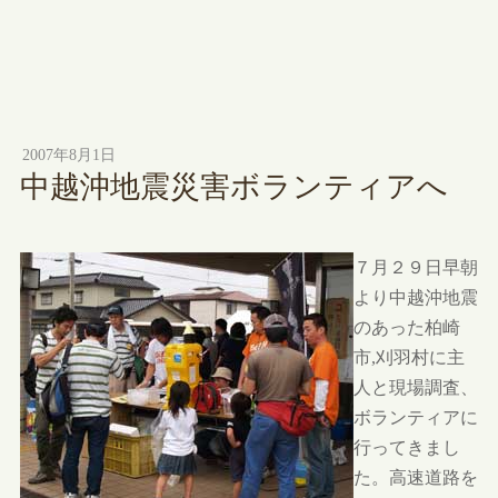
2007年8月1日
中越沖地震災害ボランティアへ
７月２９日早朝
より中越沖地震
のあった柏崎
市,刈羽村に主
人と現場調査、
ボランティアに
行ってきまし
た。高速道路を