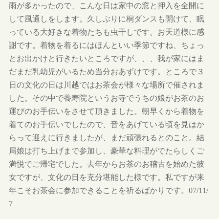
雨が多かったので、こんな日は家中の窓と押入を全開に
して風通しをします。久しぶりに桐ダンスも開けて、眠
っている大好きな着物たちも虫干しです。お天道様に感
謝です。着物を着るにはほんといい季節ですね、ちょっ
とお出かけと行きたいところですが、、、我が家にはま
だまだ乳幼児がいるため当分おあずけです。ところで３
日の文化の日は川越ではお茶会が様々な場所で催されま
した。その中で養寿院というお寺でうちの娘がお茶のお
運びのお手伝いをさせて頂きました。朝早くから着物を
着てのお手伝いでしたので、音をあげている頃を見はか
らって迎えに行きましたが、まだ頑張れるとのこと。結
局娘は打ち上げまで参加し、豪華な料理がでたらしくご
満悦でご帰宅でした。去年からお茶のお稽古を始めた彼
女ですが、文化の日を充分堪能した様です。私ですが来
年こそお茶会に参加できることを祈るばかりです。07/11/
7