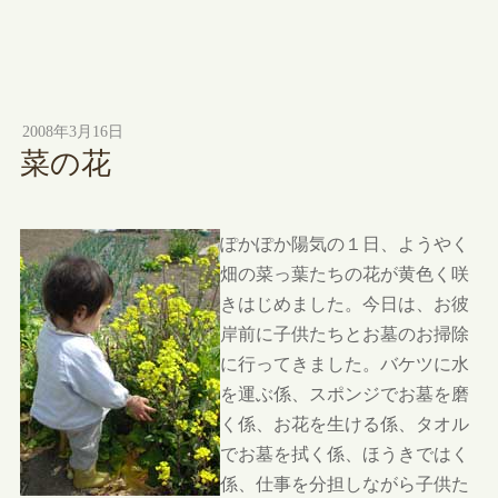
2008年3月16日
菜の花
ぽかぽか陽気の１日、ようやく
畑の菜っ葉たちの花が黄色く咲
きはじめました。今日は、お彼
岸前に子供たちとお墓のお掃除
に行ってきました。バケツに水
を運ぶ係、スポンジでお墓を磨
く係、お花を生ける係、タオル
でお墓を拭く係、ほうきではく
係、仕事を分担しながら子供た