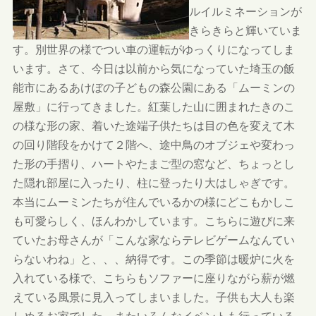
ルイルミネーションが
きらきらと輝いていま
す。別世界の様でつい車の運転がゆっくりになってしま
います。さて、今日は以前から気になっていた埼玉の飯
能市にあるあけぼの子どもの森公園にある「ムーミンの
屋敷」に行ってきました。紅葉した山に囲まれたきのこ
の様な形の家、着いた途端子供たちは目の色を変えて木
の回り階段をかけて２階へ、途中鳥のオブジェや変わっ
た形の手摺り、ハートやたまご型の窓など、ちょっとし
た隠れ部屋に入ったり、柱に登ったり大はしゃぎです。
本当にムーミンたちが住んでいるかの様にどこもかしこ
も可愛らしく、ほんわかしています。こちらに遊びに来
ていたお母さんが「こんな家ならテレビゲームなんてい
らないわね」と、、、納得です。この季節は暖炉に火を
入れている様で、こちらもソファーに座りながら薪が燃
えている風景に見入ってしまいました。子供も大人も楽