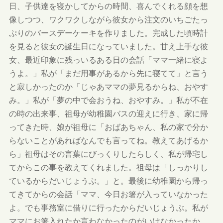
日、子供達を寝かしてからの時間、喜んでくれる顔を想
像しつつ、ワクワクしながら彼女から注文のいちごたっ
ぷりのバースデーケーキを作りました。完成した頃時計
を見ると彼女の誕生日になっていました。甘え上手な彼
女、最近印象に残っいるある日の会話「ママ一緒に寝よ
うよ。」私が「まだ用事があるから先に寝てて」と言う
と寂しかったのか「じゃあママの夢見るからね、おやす
み。」私が「夢の中で会おうね、おやすみ。」私が不在
の時の出来事、祖母が幼稚園バスの迎えに行き、家に帰
ってきた時、娘が祖母に「おばあちゃん、私の家で分か
らないことがあればなんでも言ってね。教えてあげるか
ら」祖母はその言葉にびっくりしたらしく、私が帰宅し
てからこの事を教えてくれました。祖母は「しっかりし
ているからだいじょうぶ。」と。最後に幼稚園から帰っ
てきてからの会話「ママ、今日お箸が入っていなかった
よ。でも事務室に借りに行ったからだいじょうぶ。私が
ママにお箸入れたか言わなかったのがいけなかったか