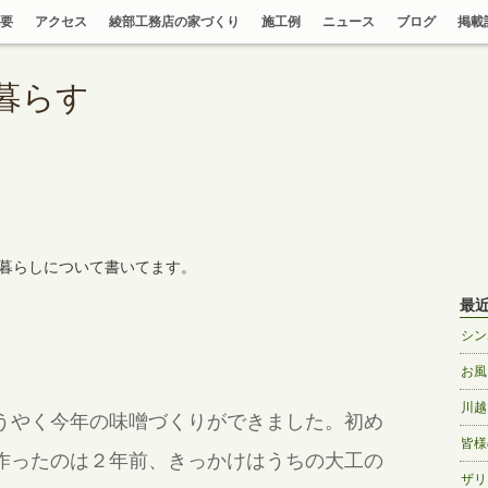
要
アクセス
綾部工務店の家づくり
施工例
ニュース
ブログ
掲載
暮らす
暮らしについて書いてます。
最
シン
お風
川越
うやく今年の味噌づくりができました。初め
皆様
作ったのは２年前、きっかけはうちの大工の
ザリ