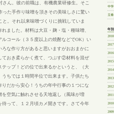
村さん。彼の前職は、有機農業研修生。そこ
中学
作った手作り味噌を頂きその美味しさに驚い
立春
こと。それ以来味噌づくりに挑戦していま
年別
作れました。材料は大豆・麹・塩・種味噌、
2018
アルコール（３５度以上の焼酎などでOK）い
2017
いろな作り方があると思いますがおおまかに
2016
しておき柔らかく煮て、つぶす②材料を混ぜ
2015
ステップ！どの位で出来るかというと、（大
2014
）うちでは１時間半位で出来ます。子供たち
2013
作りだから安心！うちの年中行事の１つにな
2012
噌を空気に触れさせる天地返し（風味が増
2011
を待って、１２月頃カメ開きです。さて今年
2010
2009
。