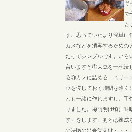
野
で
た
す。思っていたより簡単に
カメなどを消毒するための
たってシンプルです。いろ
言いますと①大豆を一晩浸
る③カメに詰める スリー
豆を浸しておく時間を除く
とも一緒に作れますし、手
りました。梅雨明け頃に味
す）をします。あとは熟成
の味噌の出来栄えは・・・