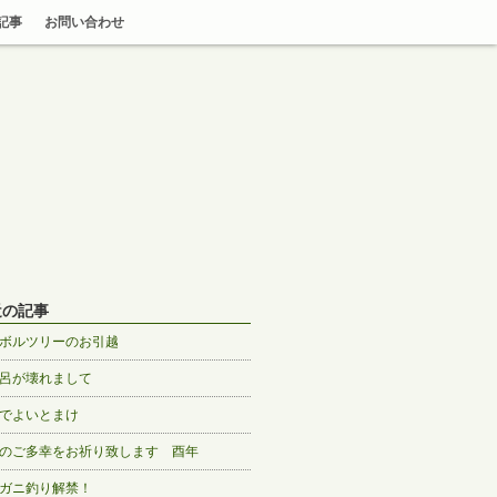
記事
お問い合わせ
近の記事
ボルツリーのお引越
呂が壊れまして
でよいとまけ
のご多幸をお祈り致します 酉年
ガニ釣り解禁！