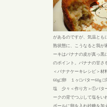
があるのですが、気温とも
熟状態に、こうなると我が
ーキはバナナの皮が真っ黒
のポイント。バナナの甘さ
＜バナナケーキレシピ＞材料
60g□卵 １ヶ□バター60g
塩 少々＜作り方＞①バタ
ークの背でつぶして塩をい
ボールに卵を入れ砂糖を加