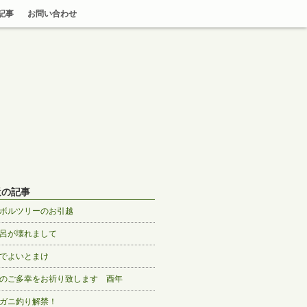
記事
お問い合わせ
近の記事
ボルツリーのお引越
呂が壊れまして
でよいとまけ
のご多幸をお祈り致します 酉年
ガニ釣り解禁！