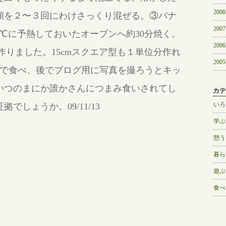
2008
類を２〜３回にわけさっくり混ぜる。③バナ
2007
0℃に予熱しておいたオーブンへ約30分焼く。
2006
で作りました。15cmスクエア型も１単位分作れ
2005
なで食べ、後でブログ用に写真を撮ろうとキッ
いつのまにか誰かさんにつまみ食いされてし
カテ
いろ
でしょうか。09/11/13
学ぶ
憩う
暮ら
遊ぶ
食べ