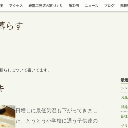
要
アクセス
綾部工務店の家づくり
施工例
ニュース
ブログ
掲載
暮らす
暮らしについて書いてます。
最
キ
シン
お風
川越
日増しに最低気温も下がってきまし
皆様
た。とうとう小学校に通う子供達の
ザリ