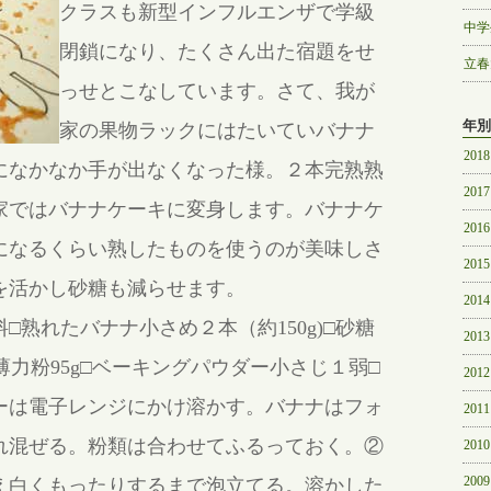
クラスも新型インフルエンザで学級
中学
閉鎖になり、たくさん出た宿題をせ
立春
っせとこなしています。さて、我が
年別
家の果物ラックにはたいていバナナ
2018
になかなか手が出なくなった様。２本完熟熟
2017
家ではバナナケーキに変身します。バナナケ
2016
になるくらい熟したものを使うのが美味しさ
2015
を活かし砂糖も減らせます。
2014
□熟れたバナナ小さめ２本（約150g)□砂糖
2013
 □薄力粉95g□ベーキングパウダー小さじ１弱□
2012
ーは電子レンジにかけ溶かす。バナナはフォ
2011
れ混ぜる。粉類は合わせてふるっておく。②
2010
2009
え白くもったりするまで泡立てる。溶かした