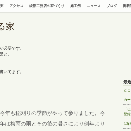
要
アクセス
綾部工務店の家づくり
施工例
ニュース
ブログ
掲載
る家
が必要です。
梁と、
書いてます。
最
どこ
カー
「伝
今年も稲刈りの季節がやって参りました。今
登録
年は梅雨の雨とその後の暑さにより例年より
2/