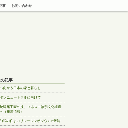
記事
お問い合わせ
近の記事
へ向かう日本の家と暮らし
ボンニュートラルに向けて
統建築工匠の技」ユネスコ無形文化遺産
へ（報道情報）
3(日)和の住まいリレーシンポジウムin飯能