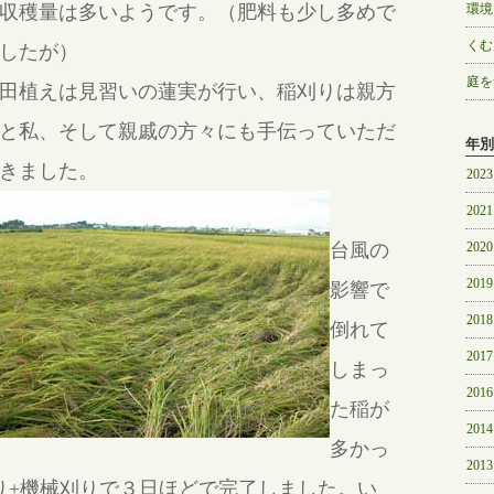
収穫量は多いようです。（肥料も少し多めで
環境
くむ
したが）
庭を
田植えは見習いの蓮実が行い、稲刈りは親方
と私、そして親戚の方々にも手伝っていただ
年別
きました。
2023
2021
台風の
2020
2019
影響で
2018
倒れて
2017
しまっ
2016
た稲が
2014
多かっ
2013
り+機械刈りで３日ほどで完了しました。い